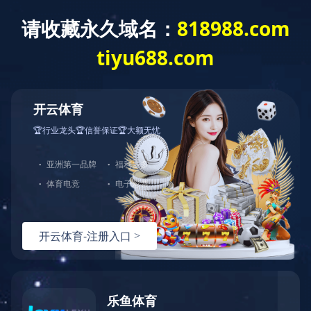
米兰体育
空心限流电抗器
空心并联电抗器
电阻器Resistor
中性点
10kV、35kV干式铁芯串联电抗器
发布时间：2021-7-16