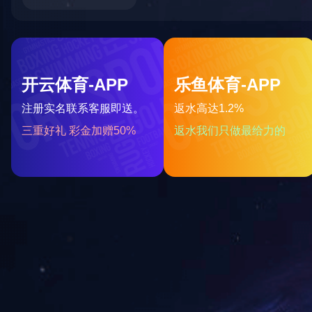
2021-7-16
空心并联电抗器
查看详情