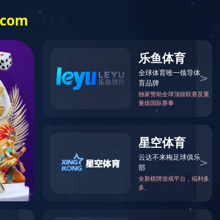
021-36372568，13918817866（微信同号）