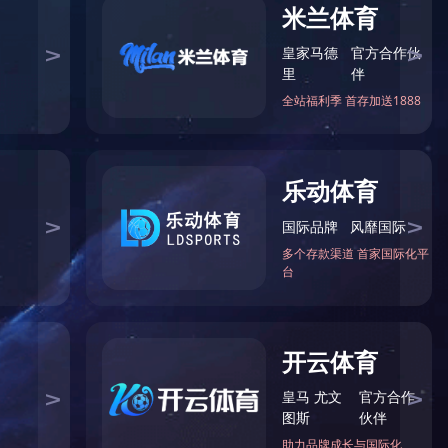
当前位置：
首页
>
客户案例
>