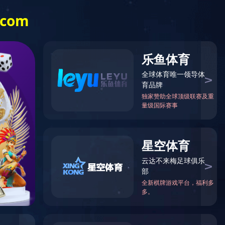
021-36372568，13918817866（微信同号）